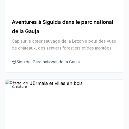
Aventures à Sigulda dans le parc national
de la Gauja
Cap sur le cœur sauvage de la Lettonie pour des vues
de châteaux, des sentiers forestiers et des montées
d’adrénaline. Prenez le téléphérique au‑dessus de la
rivière Gauja, explorez le château de Turaida ou
Sigulda, Parc national de la Gauja
essayez la piste de bobsleigh en saison.
nature