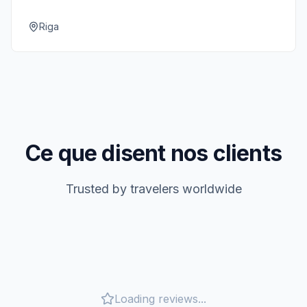
adresses bohèmes sur Miera iela. Au programme :
musique live, bières artisanales et spiritueux baltes.
Riga
Ce que disent nos clients
Trusted by travelers worldwide
Loading reviews...