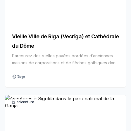
Vieille Ville de Riga (Vecrīga) et Cathédrale
du Dôme
Parcourez des ruelles pavées bordées d’anciennes
maisons de corporations et de flèches gothiques dans
ce cœur de ville classé par l’UNESCO. Montez pour
une vue sur les toits et plongez dans des siècles
Riga
d’histoire hanséatique.
adventure