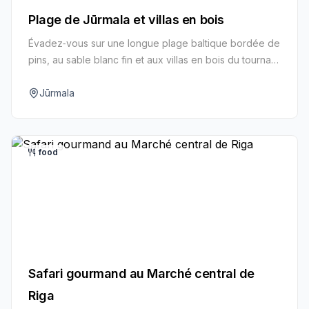
Plage de Jūrmala et villas en bois
Évadez‑vous sur une longue plage baltique bordée de
pins, au sable blanc fin et aux villas en bois du tournant
du XXe siècle. Baignade l’été ou balades sur les dunes
et culture spa toute l’année.
Jūrmala
food
Safari gourmand au Marché central de
Riga