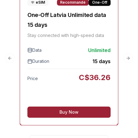
eSIM
Recommandé
One-Off
One-Off Latvia Unlimited data
On
15 days
Sta
Stay connected with high-speed data
Unlimited
Data
D
15 days
Duration
Previous slide
Next
Pri
C$
36.26
Price
Buy Now