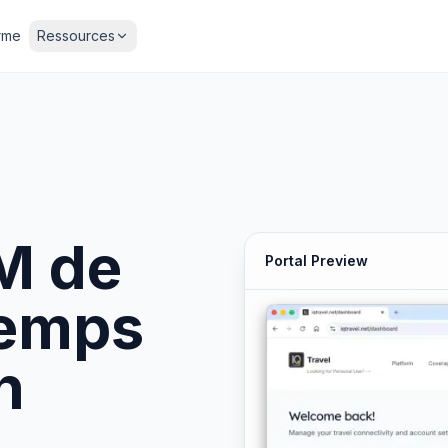
rme
Ressources
M de
Portal Preview
temps
n