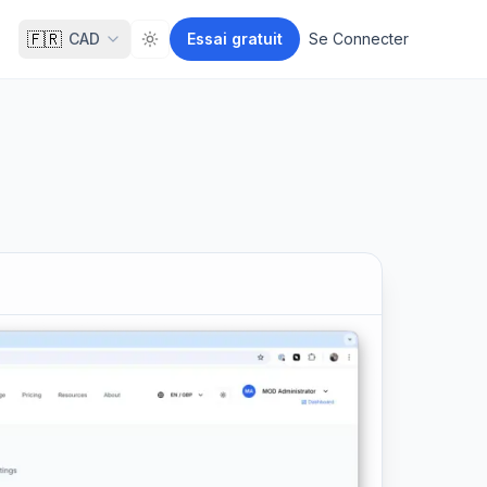
🇫🇷
CAD
Essai gratuit
Se Connecter
Toggle theme