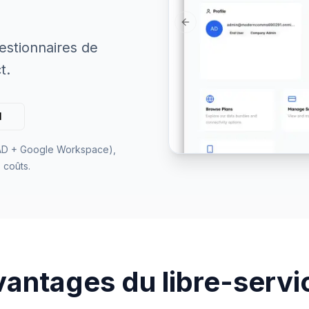
Previous slide
estionnaires de
t.
l
 AD + Google Workspace),
 coûts.
vantages du libre-servi