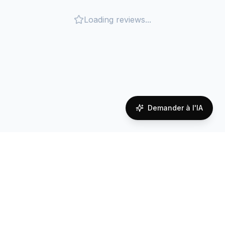
Loading reviews...
Demander à l'IA
Couverture réseau à
Austria
Reliable connectivity powered by local carrier
partnerships