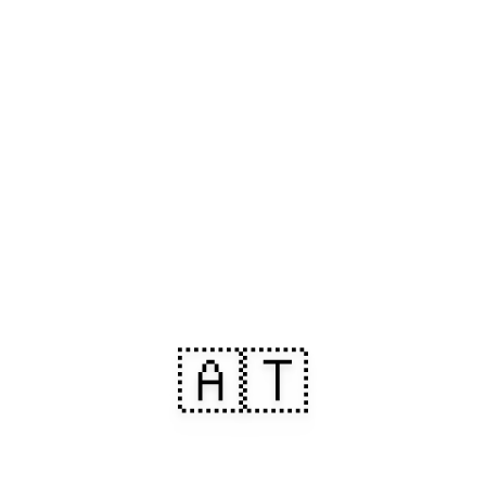
🇦🇹
Arrivez en Autriche.