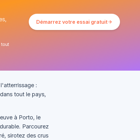
es,
Démarrez votre essai gratuit
 tout
'atterrissage :
dans tout le pays,
euve à Porto, le
t durable. Parcourez
ré, sirotez des crus