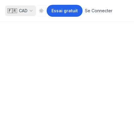
🇫🇷
CAD
Essai gratuit
Se Connecter
Toggle theme