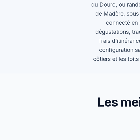
du Douro, ou rando
de Madère, sous u
connecté en 
dégustations, tr
frais d’itinéra
configuration sa
côtiers et les toi
Les mei