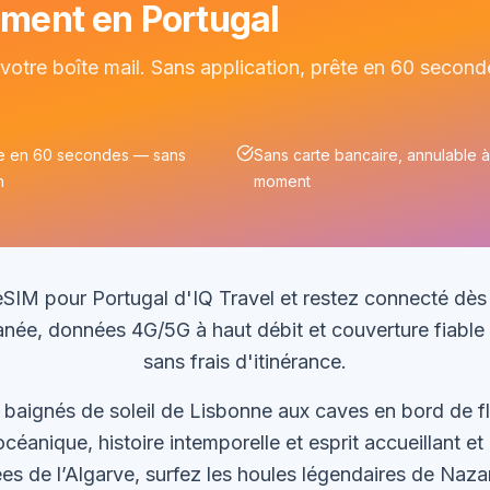
ement en Portugal
otre boîte mail. Sans application, prête en 60 second
e en 60 secondes — sans
Sans carte bancaire, annulable à
n
moment
IM pour Portugal d'IQ Travel et restez connecté dès l
tanée, données 4G/5G à haut débit et couverture fiable 
sans frais d'itinérance.
baignés de soleil de Lisbonne aux caves en bord de fl
océanique, histoire intemporelle et esprit accueillant e
ées de l’Algarve, surfez les houles légendaires de Naza