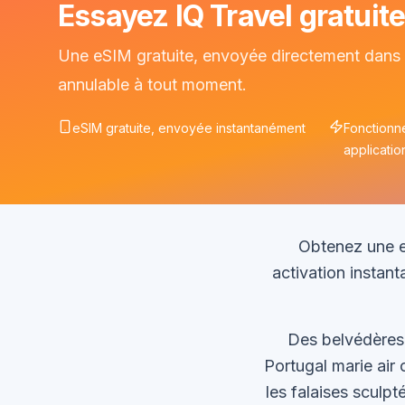
Essayez IQ Travel gratuit
Une eSIM gratuite, envoyée directement dans v
annulable à tout moment.
eSIM gratuite, envoyée instantanément
Fonctionn
applicatio
Obtenez une eS
activation instan
Des belvédères 
Portugal marie air 
les falaises sculpt