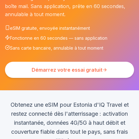
boîte mail. Sans application, prête en 60 secondes,
annulable à tout moment.
eSIM gratuite, envoyée instantanément
Fonctionne en 60 secondes — sans application
Sans carte bancaire, annulable à tout moment
Démarrez votre essai gratuit
Obtenez une eSIM pour Estonia d'IQ Travel et
restez connecté dès l'atterrissage : activation
instantanée, données 4G/5G à haut débit et
couverture fiable dans tout le pays, sans frais