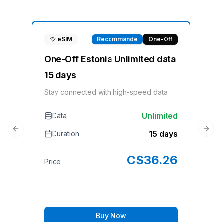
eSIM
Recommandé
One-Off
One-Off Estonia Unlimited data
On
15 days
Sta
Stay connected with high-speed data
Unlimited
Data
D
15 days
Duration
Previous slide
Next
Pri
C$
36.26
Price
Buy Now