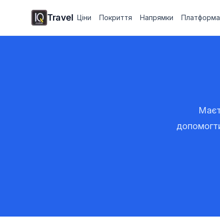
Travel
Ціни
Покриття
Напрямки
Платформ
Маєт
допомогти