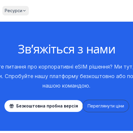
а
Ресурси
Зв'яжіться з нами
е питання про корпоративні eSIM рішення? Ми тут
. Спробуйте нашу платформу безкоштовно або по
нашою командою.
Безкоштовна пробна версія
Переглянути ціни