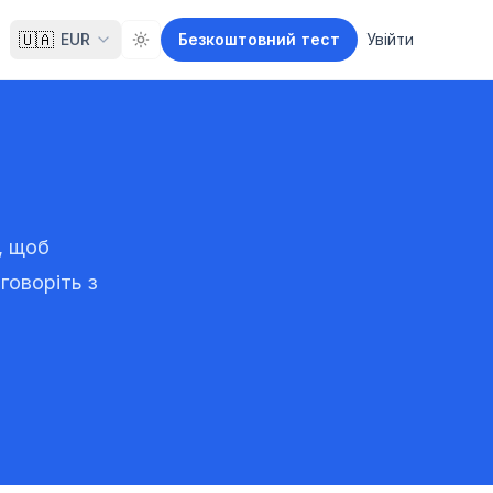
🇺🇦
EUR
Безкоштовний тест
Увійти
Toggle theme
, щоб
говоріть з