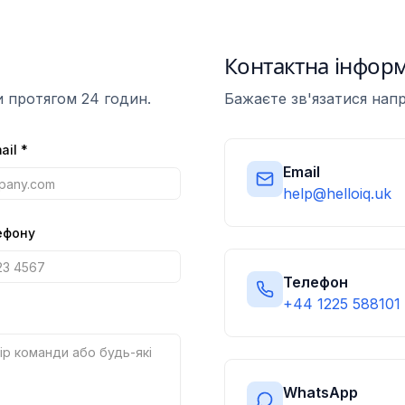
Контактна інформ
и протягом 24 годин.
Бажаєте зв'язатися напр
ail
*
Email
help@helloiq.uk
ефону
Телефон
+44 1225 588101
WhatsApp