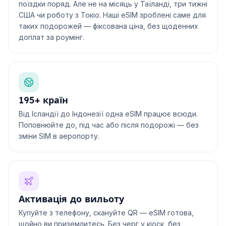
поїздки поряд. Але не на місяць у Таїланді, три тижні
США чи роботу з Токіо. Наші eSIM зроблені саме для
таких подорожей — фіксована ціна, без щоденних
доплат за роумінг.
195+ країн
Від Ісландії до Індонезії одна eSIM працює всюди.
Поповнюйте до, під час або після подорожі — без
зміни SIM в аеропорту.
Активація до вильоту
Купуйте з телефону, скануйте QR — eSIM готова,
щойно ви приземлитесь. Без черг у кіоск, без