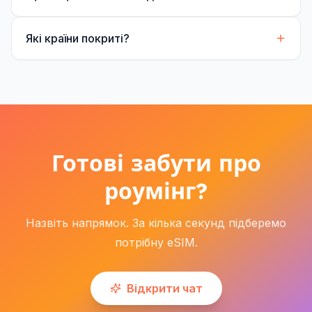
Які країни покриті?
Готові забути про
роумінг?
Назвіть напрямок. За кілька секунд підберемо
потрібну eSIM.
Відкрити чат