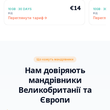
🇺🇸
🇯🇵
€14
10GB
·
30 DAYS
10GB
·
30 
від
від
Переглянути тариф
Переглян
Що кажуть мандрівники
Нам довіряють
мандрівники
Великобританії та
Європи