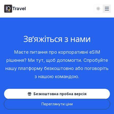
Travel
Toggle 
Зв'яжіться з нами
Маєте питання про корпоративні eSIM
рішення? Ми тут, щоб допомогти. Спробуйте
нашу платформу безкоштовно або поговоріть
з нашою командою.
Безкоштовна пробна версія
Переглянути ціни