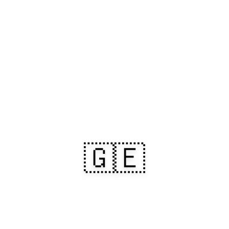
🇬🇪
Історична Грузія,
епічні ландшафти — і