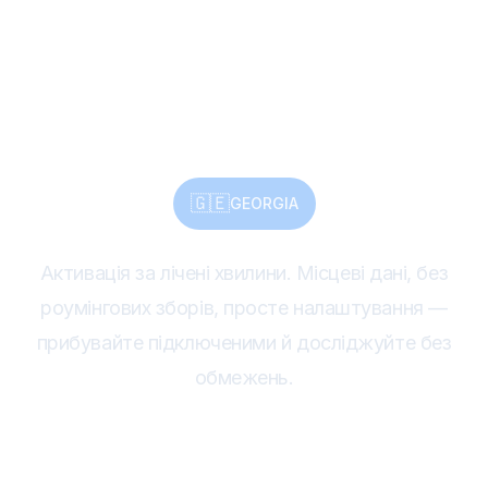
миттєве підключення
через eSIM
🇬🇪
GEORGIA
Активація за лічені хвилини. Місцеві дані, без
роумінгових зборів, просте налаштування —
прибувайте підключеними й досліджуйте без
обмежень.