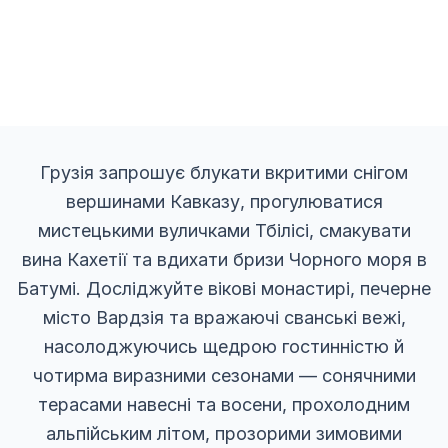
Грузія запрошує блукати вкритими снігом
вершинами Кавказу, прогулюватися
мистецькими вуличками Тбілісі, смакувати
вина Кахетії та вдихати бризи Чорного моря в
Батумі. Досліджуйте вікові монастирі, печерне
місто Вардзія та вражаючі сванські вежі,
насолоджуючись щедрою гостинністю й
чотирма виразними сезонами — сонячними
терасами навесні та восени, прохолодним
альпійським літом, прозорими зимовими