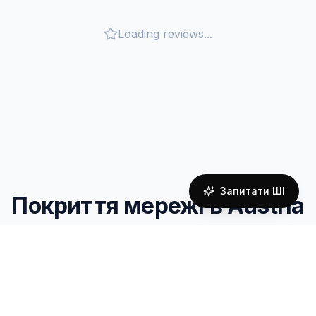
Loading reviews...
Запитати ШІ
Покриття мережі в Austria
Reliable connectivity powered by local carrier
partnerships