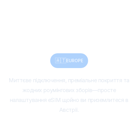
Австрії.
Підключайтеся
миттєво.
🇦🇹
EUROPE
Миттєве підключення, преміальне покриття та
жодних роумінгових зборів—просте
налаштування eSIM щойно ви приземлитеся в
Австрії.