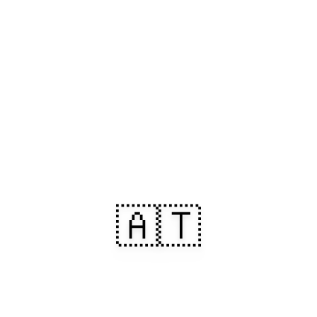
🇦🇹
Прибувайте до