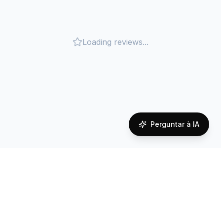
Loading reviews...
Perguntar à IA
Cobertura de rede em
Tunisia
Reliable connectivity powered by local carrier