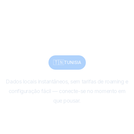
compartilhe a Tunísia
instantaneamente
com eSIM
🇹🇳
TUNISIA
Dados locais instantâneos, sem tarifas de roaming e
configuração fácil — conecte-se no momento em
que pousar.