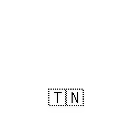
🇹🇳
De Cartago ao Saara: