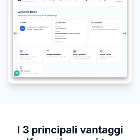
Previous slide
Next sl
I 3 principali vantaggi