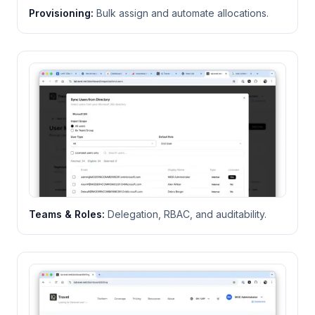
Provisioning
:
Bulk assign and automate allocations.
Teams & Roles
:
Delegation, RBAC, and auditability.