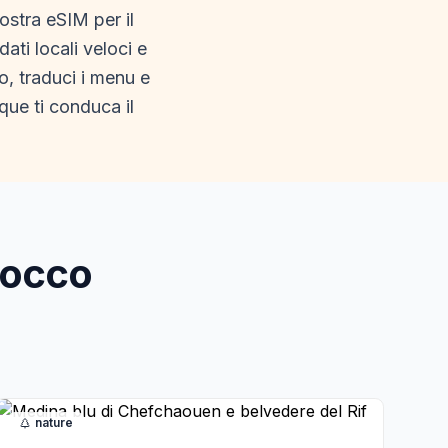
ostra eSIM per il
ati locali veloci e
o, traduci i menu e
ue ti conduca il
rocco
nature