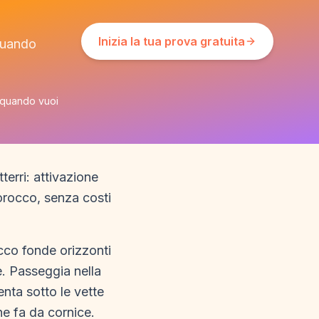
Inizia la tua prova gratuita
 quando
i quando vuoi
erri: attivazione
Morocco, senza costi
occo fonde orizzonti
e. Passeggia nella
nta sotto le vette
ne fa da cornice.