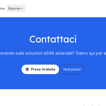
orma
Risorse
Contattaci
mande sulle soluzioni eSIM aziendali? Siamo qui per ai
Prova Gratuita
Vedi prezzi