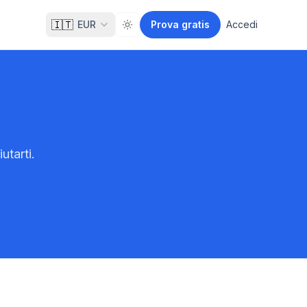
🇮🇹
EUR
Prova gratis
Accedi
Toggle theme
utarti.