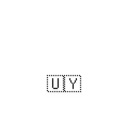
🇺🇾
Uruguay: spiagge
baciate dal sole,