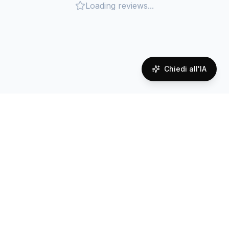
Loading reviews...
Chiedi all'IA
Copertura di rete in
Uruguay
Reliable connectivity powered by local carrier
partnerships