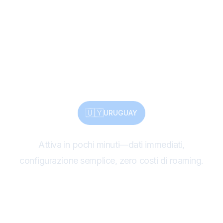
patrimonio, natura—
condividi tutto con
l'eSIM
🇺🇾
URUGUAY
Attiva in pochi minuti—dati immediati,
configurazione semplice, zero costi di roaming.