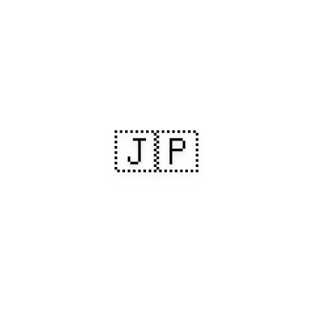
🇯🇵
Giappone, connesso
dal momento in cui
atterri