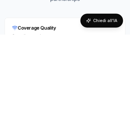
Chiedi all'IA
Coverage Quality
Overall network coverage assessment
95
%
Excellent Coverage
Supported Technologies
4G
3G
5G
LTE-M
Il Giappone ha un’eccellente copertura mobile
nelle città e lungo i principali corridoi di viaggio.
NTT DoCoMo offre l’impronta più ampia a