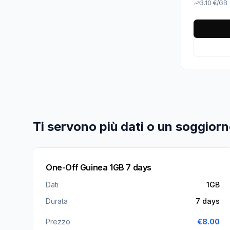
3.10
€
/GB
Ti servono più dati o un soggiorn
One-Off Guinea 1GB 7 days
Dati
1GB
Durata
7 days
Prezzo
€
8.00