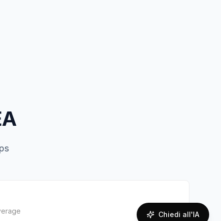
EA
ips
overage
Chiedi all'IA