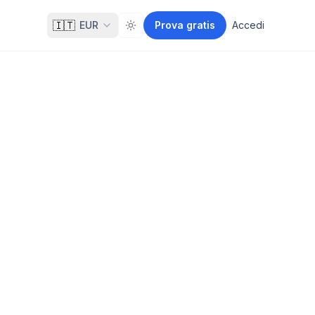
🇮🇹
EUR
Prova gratis
Accedi
Toggle theme