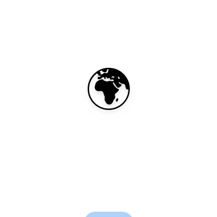
🌍
A eSIM – 10
7 days