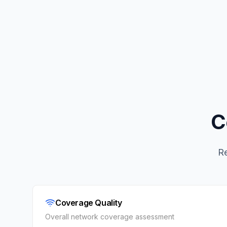
C
Re
Coverage Quality
Overall network coverage assessment