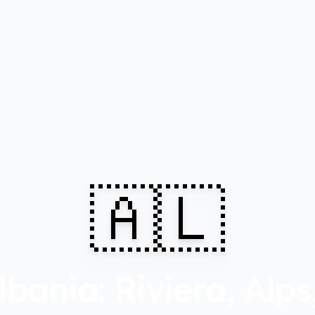
🇦🇱
lbania: Riviera, Alps