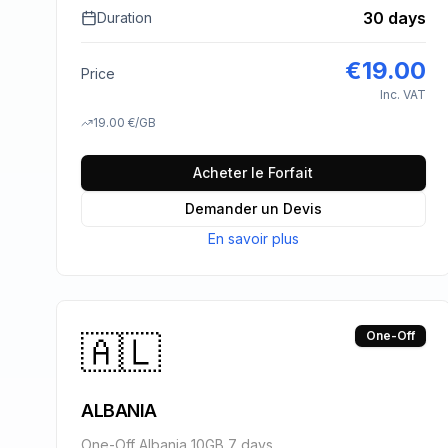
30 days
Duration
€
19.00
Price
Inc. VAT
19.00
€
/GB
Acheter le Forfait
Demander un Devis
En savoir plus
🇦🇱
One-Off
ALBANIA
One-Off Albania 10GB 7 days