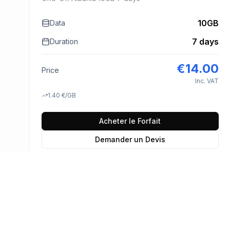
10GB
Data
7 days
Duration
€
14.00
Price
Inc. VAT
1.40
€
/GB
Acheter le Forfait
Demander un Devis
En savoir plus