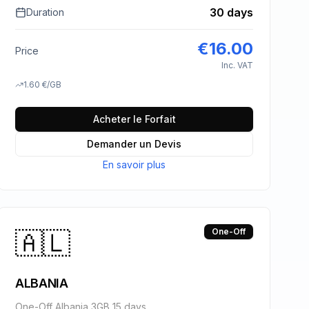
30 days
Duration
€
16.00
Price
Inc. VAT
1.60
€
/GB
Acheter le Forfait
Demander un Devis
En savoir plus
🇦🇱
One-Off
ALBANIA
One-Off Albania 3GB 15 days