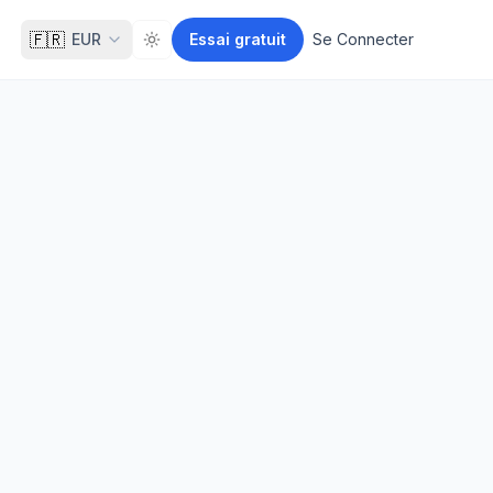
🇫🇷
EUR
Essai gratuit
Se Connecter
Toggle theme