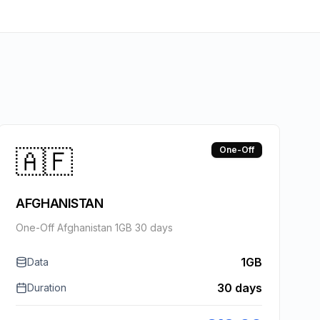
🇦🇫
One-Off
AFGHANISTAN
One-Off Afghanistan 1GB 30 days
1GB
Data
30 days
Duration