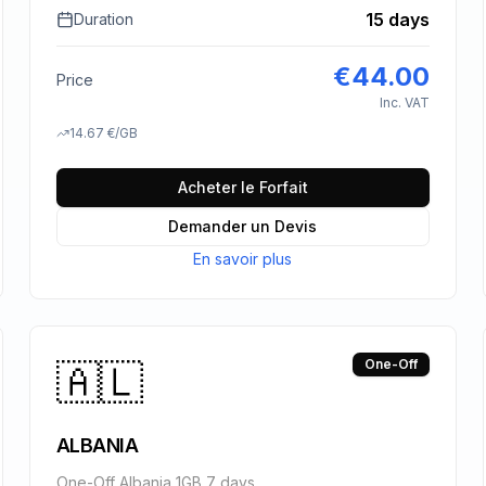
15 days
Duration
€
44.00
Price
Inc. VAT
14.67
€
/GB
Acheter le Forfait
Demander un Devis
En savoir plus
🇦🇱
One-Off
ALBANIA
One-Off Albania 1GB 7 days