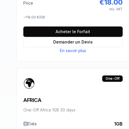
€
18.00
Price
Inc. VAT
18.00
€
/GB
Acheter le Forfait
Demander un Devis
En savoir plus
🌍
One-Off
AFRICA
One-Off Africa 1GB 30 days
1GB
Data