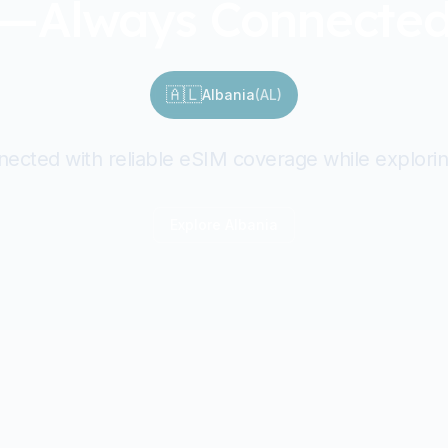
—Always Connecte
🇦🇱
Albania
(
AL
)
nected with reliable eSIM coverage while explorin
Explore
Albania