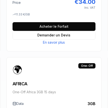
€
34.00
Price
Inc. VAT
11.33
€
/GB
Acheter le Forfait
Demander un Devis
En savoir plus
🌍
One-Off
AFRICA
One-Off Africa 3GB 15 days
3GB
Data