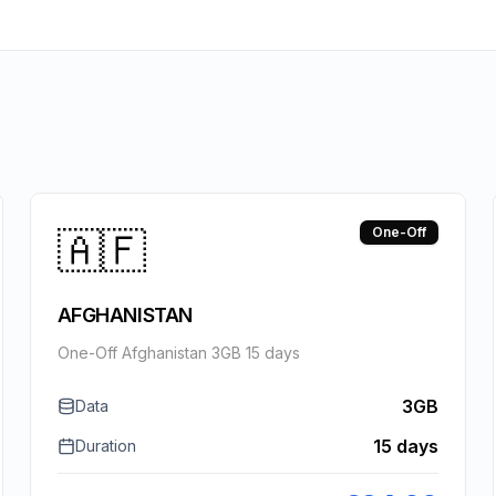
🇦🇫
One-Off
AFGHANISTAN
One-Off Afghanistan 3GB 15 days
3GB
Data
15 days
Duration