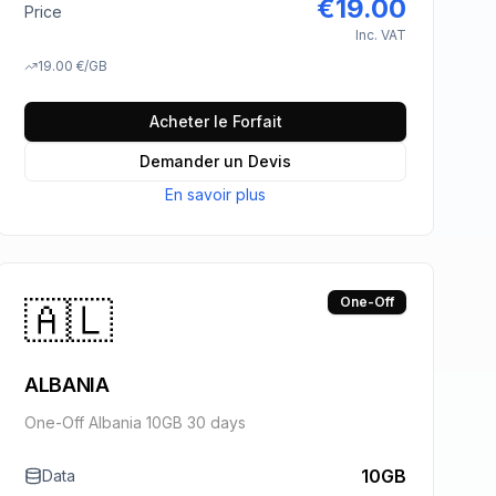
€
19.00
Price
Inc. VAT
19.00
€
/GB
Acheter le Forfait
Demander un Devis
En savoir plus
🇦🇱
One-Off
ALBANIA
One-Off Albania 10GB 30 days
10GB
Data