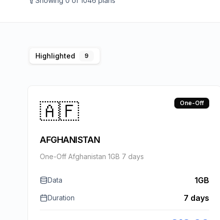
Showing
0
of
1046
plans
Highlighted
9
🇦🇫
One-Off
AFGHANISTAN
One-Off Afghanistan 1GB 7 days
1GB
Data
7 days
Duration