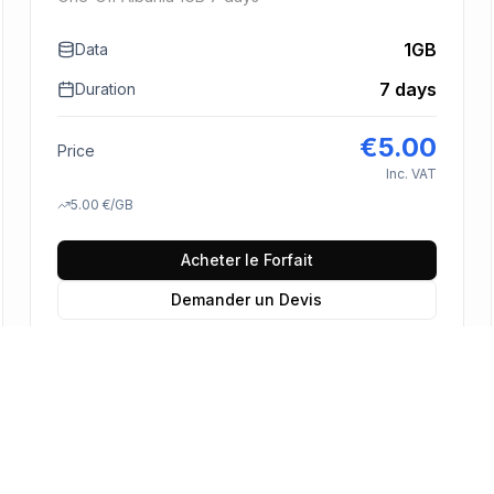
1GB
Data
7 days
Duration
€
5.00
Price
Inc. VAT
5.00
€
/GB
Acheter le Forfait
Demander un Devis
En savoir plus