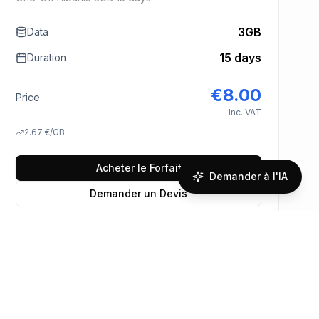
3GB
Data
15 days
Duration
€
8.00
Price
Inc. VAT
2.67
€
/GB
Acheter le Forfait
Demander à l'IA
Demander un Devis
En savoir plus