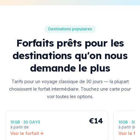
Destinations populaires
Forfaits prêts pour les
destinations qu'on nous
demande le plus
Tarifs pour un voyage classique de 30 jours — la plupart
choisissent le forfait intermédiaire. Touchez une carte pour
voir toutes les options.
United States
Japan
North America
Asia
🇺🇸
🇯🇵
€14
10GB
·
30 DAYS
10GB
·
30 
à partir de
à partir de
Voir le forfait
Voir le for