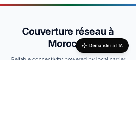
Couverture réseau à
Morocco
Demander à l'IA
Reliable connectivity powered by local carrier
partnerships
Coverage Quality
Overall network coverage assessment
80
%
Good Coverage