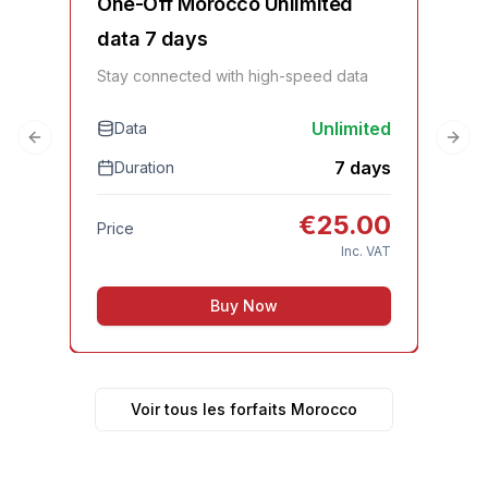
One-Off Morocco Unlimited
On
data 7 days
Sta
Stay connected with high-speed data
Unlimited
Data
D
Previous slide
Next
7 days
Duration
Pri
€
25.00
Price
Inc. VAT
Buy Now
Voir tous les forfaits Morocco