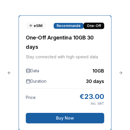
eSIM
Recommandé
One-Off
One-Off Argentina 10GB 30
On
days
Sta
Stay connected with high-speed data
10GB
Data
D
Previous slide
Next
30 days
Duration
Pri
€
23.00
Price
Inc. VAT
Buy Now