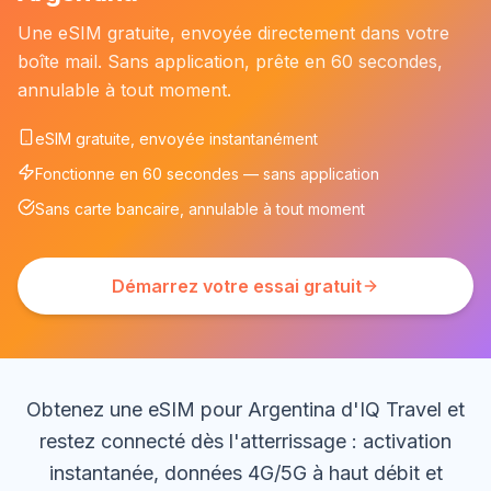
Une eSIM gratuite, envoyée directement dans votre
boîte mail. Sans application, prête en 60 secondes,
annulable à tout moment.
eSIM gratuite, envoyée instantanément
Fonctionne en 60 secondes — sans application
Sans carte bancaire, annulable à tout moment
Démarrez votre essai gratuit
Obtenez une eSIM pour Argentina d'IQ Travel et
restez connecté dès l'atterrissage : activation
instantanée, données 4G/5G à haut débit et