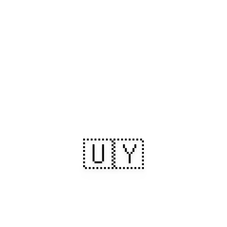
🇺🇾
Uruguay : rivages
ensoleillés,