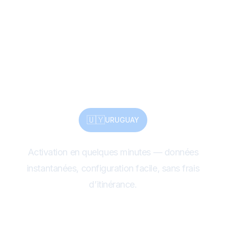
patrimoine, nature —
partagez tout avec
une eSIM
🇺🇾
URUGUAY
Activation en quelques minutes — données
instantanées, configuration facile, sans frais
d’itinérance.