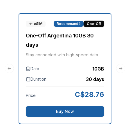
eSIM
Recommandé
One-Off
One-Off Argentina 10GB 30
On
days
Sta
Stay connected with high-speed data
10GB
Data
D
Previous slide
Next
30 days
Duration
Pri
C$
28.76
Price
Buy Now