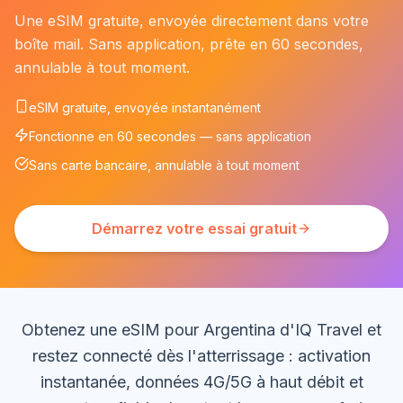
Une eSIM gratuite, envoyée directement dans votre
boîte mail. Sans application, prête en 60 secondes,
annulable à tout moment.
eSIM gratuite, envoyée instantanément
Fonctionne en 60 secondes — sans application
Sans carte bancaire, annulable à tout moment
Démarrez votre essai gratuit
Obtenez une eSIM pour Argentina d'IQ Travel et
restez connecté dès l'atterrissage : activation
instantanée, données 4G/5G à haut débit et