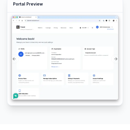
Portal Preview
Previous slide
Next sl