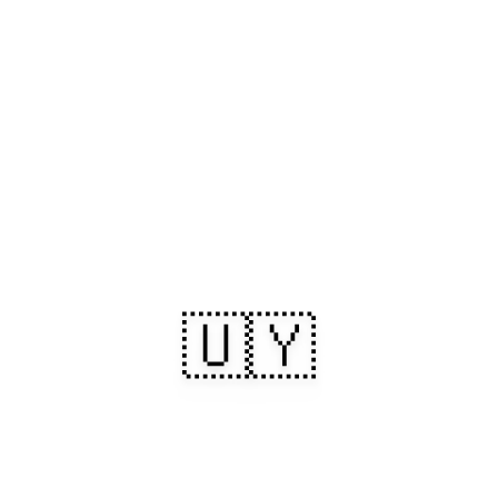
🇺🇾
Uruguay: costas