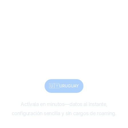
bañadas por el sol,
patrimonio y
naturaleza—
compártelo todo con
eSIM
🇺🇾
URUGUAY
Actívala en minutos—datos al instante,
configuración sencilla y sin cargos de roaming.