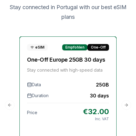
Stay connected in
Portugal
with our best eSIM
plans
eSIM
Empfohlen
One-Off
One-Off Europe 25GB 30 days
On
Stay connected with high-speed data
Sta
25GB
Data
30 days
Duration
D
Previous slide
Next
€
32.00
Price
Pri
Inc. VAT