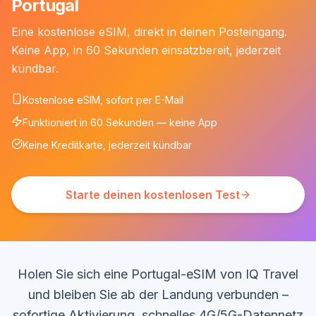
Portugal
Eine kostenlose eSIM, direkt in deinen Posteingang.
Keine App, in 60 Sekunden einsatzbereit, jederzeit
kündbar.
Kostenlose eSIM, sofort per E-Mail
Funktioniert in 60 Sekunden — keine App
Keine Kreditkarte, jederzeit kündbar
Starte deinen kostenlosen Test
Holen Sie sich eine Portugal-eSIM von IQ Travel
und bleiben Sie ab der Landung verbunden –
sofortige Aktivierung, schnelles 4G/5G-Datennetz