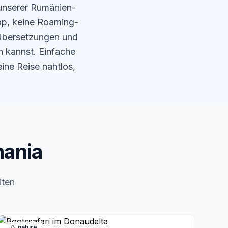
unserer Rumänien-
op, keine Roaming-
 Übersetzungen und
n kannst. Einfache
ine Reise nahtlos,
mania
iten
nature