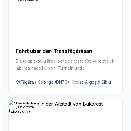
Fahrt über den Transfăgărășan
Diese spektakuläre Hochgebirgsstraße windet sich
mit Haarnadelkurven, Tunneln und
Aussichtspunkten über das Făgăraș-Gebirge.
Unvergesslich ist die Fahrt zum Gletschersee
Făgăraș-Gebirge (DN7C), Kreise Argeș & Sibiu
Bâlea-See durch einige der dramatischsten
Landschaften Rumäniens.
nightlife