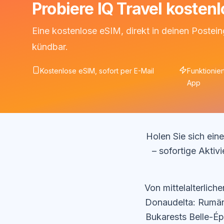
Probiere IQ Travel kosten
Eine kostenlose eSIM, direkt in deinen Postein
kündbar.
Kostenlose eSIM, sofort per E-Mail
Funktionie
App
Holen Sie sich ei
– sofortige Akti
Von mittelalterlic
Donaudelta: Rumänie
Bukarests Belle-Ép