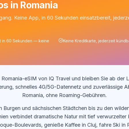
los in Romania
gang. Keine App, in 60 Sekunden einsatzbereit, jederze
rt in 60 Sekunden — keine
Keine Kreditkarte, jederzeit kündb
ne Romania-eSIM von IQ Travel und bleiben Sie ab der
vierung, schnelles 4G/5G-Datennetz und zuverlässige 
Romania, ohne Roaming-Gebühren.
hen Burgen und sächsischen Städtchen bis zu den wild
n verbindet dramatische Natur mit tief verwurzelter K
oque-Boulevards, genieße Kaffee in Cluj, fahre Ski in