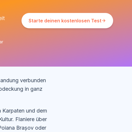
it
Starte deinen kostenlosen Test
ar
 Landung verbunden
Abdeckung in ganz
en Karpaten und dem
ultur. Flaniere über
 Poiana Brașov oder