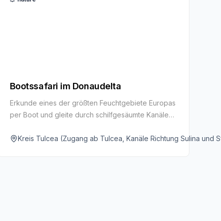
Bootssafari im Donaudelta
Erkunde eines der größten Feuchtgebiete Europas
per Boot und gleite durch schilfgesäumte Kanäle
voller Vogelwelt. Eine stille Auszeit für
Naturfreunde und Birdwatcher.
Kreis Tulcea (Zugang ab Tulcea, Kanäle Richtung Sulina und 