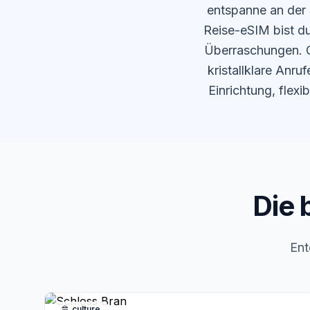
entspanne an der
Reise-eSIM bist d
Überraschungen. G
kristallklare Anr
Einrichtung, flex
Die 
Ent
culture