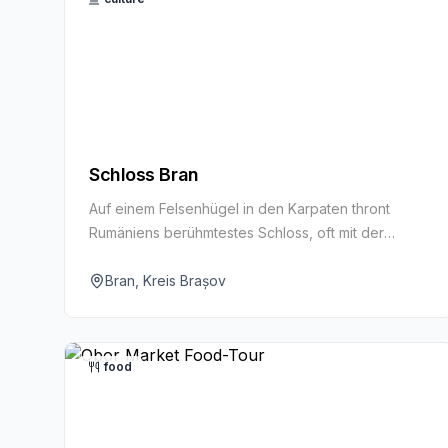
Schloss Bran
Auf einem Felsenhügel in den Karpaten thront
Rumäniens berühmtestes Schloss, oft mit der
Dracula-Legende verknüpft. Erkunde seine Türme,
schmalen Treppen und Räume voller königlicher
Bran, Kreis Brașov
Erinnerungsstücke und Folklore.
food