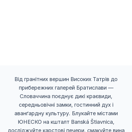
Від гранітних вершин Високих Татрів до
прибережних галерей Братислави —
Словаччина поєднує дикі краєвиди,
середньовічні замки, гостинний дух і
аванґардну культуру. Блукайте містами
ЮНЕСКО на кшталт Banská Štiavnica,
досліджуйте карстові печери, смакуйте вина