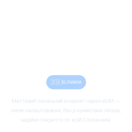
вершини, замки й
культуру Словаччини
— без зусиль і завжди
на зв’язку
🇸🇰
SLOVAKIA
Миттєвий локальний інтернет через eSIM —
легке налаштування, без роумінгових зборів,
надійне покриття по всій Словаччині.