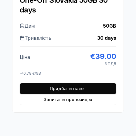
One-Off Slovakia 50GB 30
days
Дані
50GB
Тривалість
30 days
€
39.00
Ціна
З ПДВ
0.78
€
/GB
Придбати пакет
Запитати пропозицію