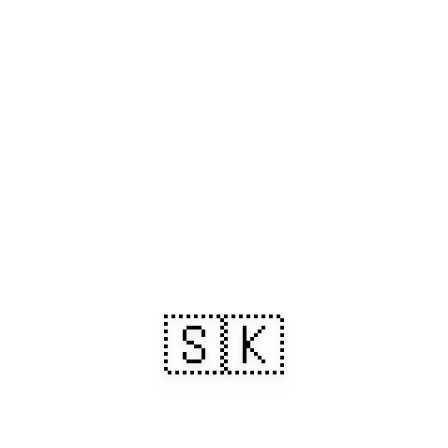
🇸🇰
Відкривайте