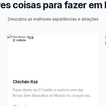
es coisas para fazer em
Descubra as melhores experiências e atrações
culture
Chichén Itzá
Fique diante de El Castillo e explore uma das
Novas Sete Maravilhas do Mundo no coração da
Península de Yucatán.