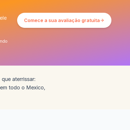
ele
Comece a sua avaliação gratuita
ando
que aterrissar:
l em todo o Mexico,