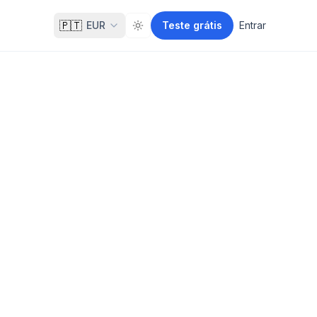
🇵🇹
EUR
Teste grátis
Entrar
Toggle theme