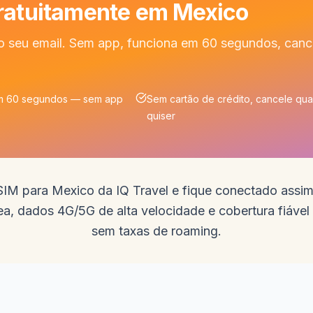
gratuitamente em Mexico
o seu email. Sem app, funciona em 60 segundos, canc
m 60 segundos — sem app
Sem cartão de crédito, cancele qu
quiser
M para Mexico da IQ Travel e fique conectado assim 
ea, dados 4G/5G de alta velocidade e cobertura fiáve
sem taxas de roaming.