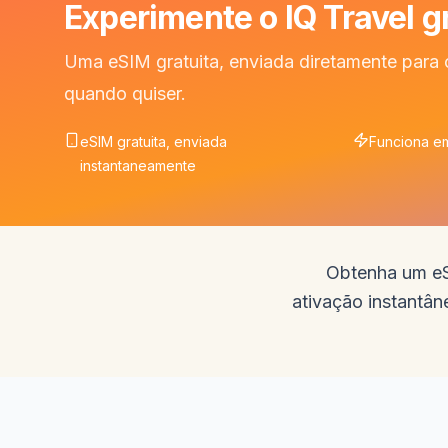
Experimente o IQ Travel 
Uma eSIM gratuita, enviada diretamente para 
quando quiser.
eSIM gratuita, enviada
Funciona e
instantaneamente
Obtenha um eSI
ativação instantân