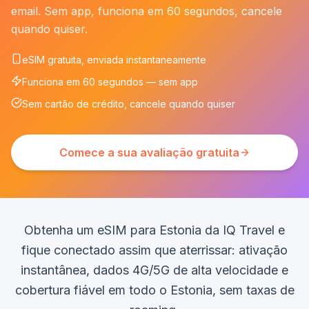
email. Sem app, funciona em 60 segundos, cancele
quando quiser.
eSIM gratuita, enviada instantaneamente
Funciona em 60 segundos — sem app
Sem cartão de crédito, cancele quando quiser
Comece a sua avaliação gratuita
Obtenha um eSIM para Estonia da IQ Travel e
fique conectado assim que aterrissar: ativação
instantânea, dados 4G/5G de alta velocidade e
cobertura fiável em todo o Estonia, sem taxas de