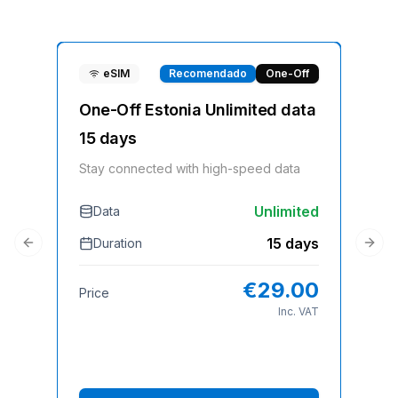
eSIM
Recomendado
One-Off
One-Off Estonia Unlimited data
On
15 days
Sta
Stay connected with high-speed data
Unlimited
Data
D
15 days
Duration
Previous slide
Next
Pri
€
29.00
Price
Inc. VAT