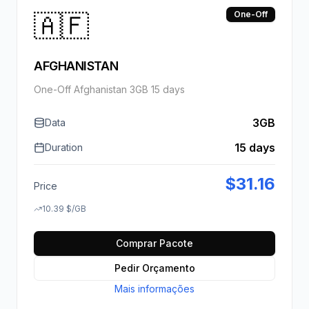
🇦🇫
One-Off
AFGHANISTAN
One-Off Afghanistan 3GB 15 days
3GB
Data
15 days
Duration
$
31.16
Price
10.39
$
/GB
Comprar Pacote
Pedir Orçamento
Mais informações