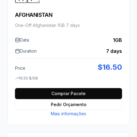
AFGHANISTAN
One-Off Afghanistan 1GB 7 days
1GB
Data
7 days
Duration
$
16.50
Price
16.50
$
/GB
Comprar Pacote
Pedir Orçamento
Mais informações