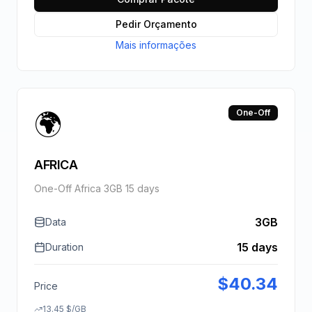
Pedir Orçamento
Mais informações
🌍
One-Off
AFRICA
One-Off Africa 3GB 15 days
3GB
Data
15 days
Duration
$
40.34
Price
13.45
$
/GB