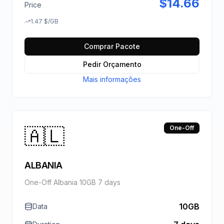
$
14.66
Price
1.47
$
/GB
Comprar Pacote
Pedir Orçamento
Mais informações
🇦🇱
One-Off
ALBANIA
One-Off Albania 10GB 7 days
10GB
Data