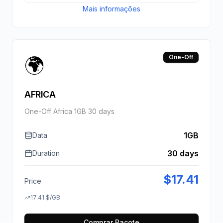
Mais informações
🌍
One-Off
AFRICA
One-Off Africa 1GB 30 days
1GB
Data
30 days
Duration
$
17.41
Price
17.41
$
/GB
Comprar Pacote