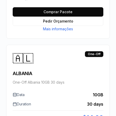
Comprar Pacote
Pedir Orçamento
Mais informações
🇦🇱
One-Off
ALBANIA
One-Off Albania 10GB 30 days
10GB
Data
30 days
Duration