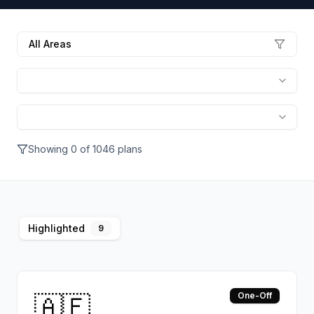
All Areas
Showing
0
of
1046
plans
Highlighted
9
🇦🇫
One-Off