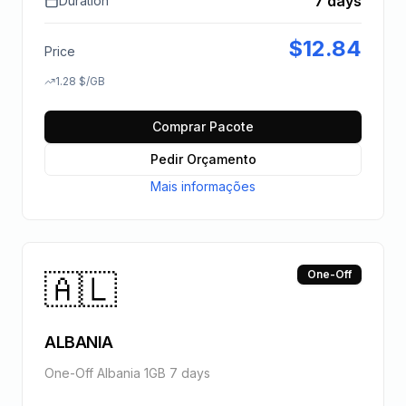
7 days
Duration
$
12.84
Price
1.28
$
/GB
Comprar Pacote
Pedir Orçamento
Mais informações
🇦🇱
One-Off
ALBANIA
One-Off Albania 1GB 7 days