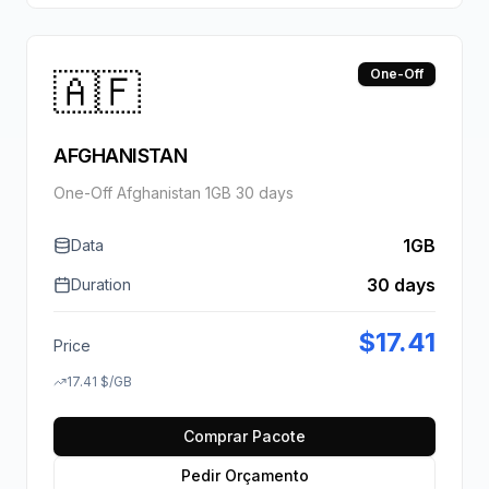
🇦🇫
One-Off
AFGHANISTAN
One-Off Afghanistan 1GB 30 days
1GB
Data
30 days
Duration
$
17.41
Price
17.41
$
/GB
Comprar Pacote
Pedir Orçamento