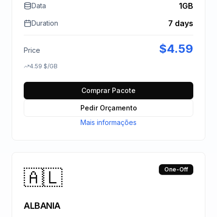
1GB
Data
7 days
Duration
$
4.59
Price
4.59
$
/GB
Comprar Pacote
Pedir Orçamento
Mais informações
🇦🇱
One-Off
ALBANIA