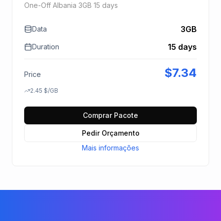
One-Off Albania 3GB 15 days
3GB
Data
15 days
Duration
$
7.34
Price
2.45
$
/GB
Comprar Pacote
Pedir Orçamento
Mais informações