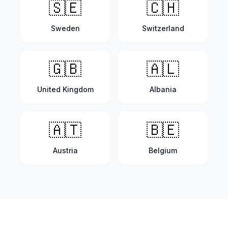
🇸🇪
🇨🇭
Sweden
Switzerland
🇬🇧
🇦🇱
United Kingdom
Albania
🇦🇹
🇧🇪
Austria
Belgium