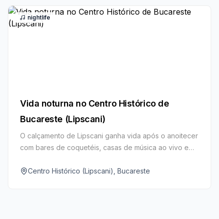
nightlife
Vida noturna no Centro Histórico de
Bucareste (Lipscani)
O calçamento de Lipscani ganha vida após o anoitecer
com bares de coquetéis, casas de música ao vivo e
cafés aconchegantes instalados em elegantes
edifícios do século 19. É o polo energético da capital
Centro Histórico (Lipscani), Bucareste
para bar‑hopping e diversão madrugada adentro.