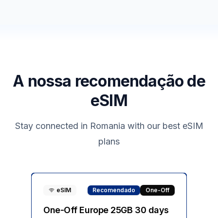
A nossa recomendação de
eSIM
Stay connected in
Romania
with our best eSIM
plans
eSIM
Recomendado
One-Off
One-Off Europe 25GB 30 days
On