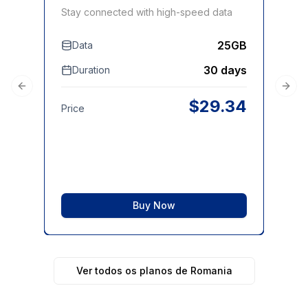
Stay connected with high-speed data
Sta
25GB
Data
30 days
Duration
D
Previous slide
Next
$
29.34
Price
Pri
Buy Now
Ver todos os planos de Romania