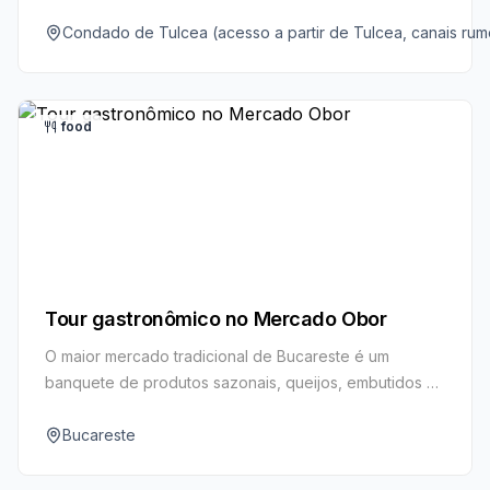
repletos de aves. Um refúgio sereno para amantes da
natureza e observadores de pássaros.
Condado de Tulcea (acesso a partir de Tulcea, canais rum
food
Tour gastronômico no Mercado Obor
O maior mercado tradicional de Bucareste é um
banquete de produtos sazonais, queijos, embutidos e
grelhados fumegantes. Vá com fome para provar os
icônicos mici, frutas frescas e especialidades locais a
Bucareste
preços amigáveis.