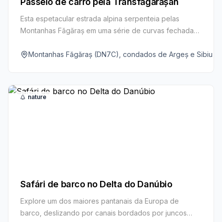
Passeio de carro pela Transfăgărășan
Esta espetacular estrada alpina serpenteia pelas
Montanhas Făgăraș em uma série de curvas fechadas,
túneis e mirantes. É uma viagem inesquecível até o
glaciar Lago Bâlea por algumas das paisagens mais
Montanhas Făgăraș (DN7C), condados de Argeș e Sibiu
dramáticas da Romênia.
nature
Safári de barco no Delta do Danúbio
Explore um dos maiores pantanais da Europa de
barco, deslizando por canais bordados por juncos