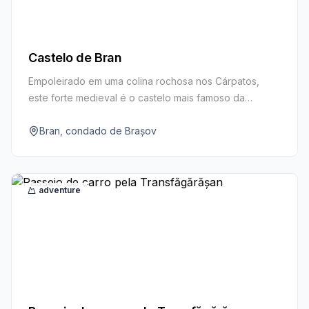
Castelo de Bran
Empoleirado em uma colina rochosa nos Cárpatos,
este forte medieval é o castelo mais famoso da
Romênia, frequentemente ligado à lenda de Drácula.
Percorra suas torres, escadarias estreitas e salas
Bran, condado de Brașov
repletas de memorabilia real e folclore.
adventure