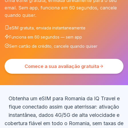
Uma eSIM gratuita, enviada diretamente para o seu
email. Sem app, funciona em 60 segundos, cancele
quando quiser.
eSIM gratuita, enviada instantaneamente
Funciona em 60 segundos — sem app
Sem cartão de crédito, cancele quando quiser
Comece a sua avaliação gratuita
Obtenha um eSIM para Romania da IQ Travel e
fique conectado assim que aterrissar: ativação
instantânea, dados 4G/5G de alta velocidade e
cobertura fiável em todo o Romania, sem taxas de