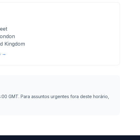
eet
London
d Kingdom
s →
8:00 GMT. Para assuntos urgentes fora deste horário,