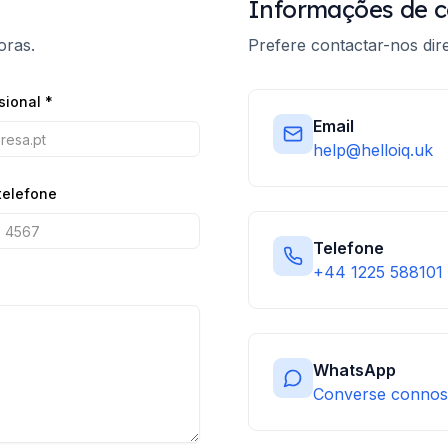
Informações de c
oras.
Prefere contactar-nos di
sional
*
Email
help@helloiq.uk
telefone
Telefone
+44 1225 588101
WhatsApp
Converse conno