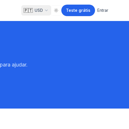
🇵🇹
USD
Teste grátis
Entrar
Toggle theme
ara ajudar.