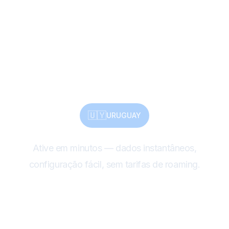
patrimônio, natureza
— compartilhe tudo
com eSIM
🇺🇾
URUGUAY
Ative em minutos — dados instantâneos,
configuração fácil, sem tarifas de roaming.