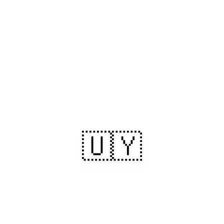
🇺🇾
Uruguai: Litorais
banhados de sol,