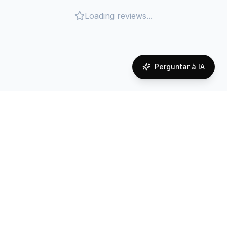
Loading reviews...
Perguntar à IA
Cobertura de rede em
Uruguay
Reliable connectivity powered by local carrier
partnerships