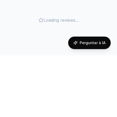
Loading reviews...
Perguntar à IA
Cobertura de rede em
Uruguay
Reliable connectivity powered by local carrier
partnerships