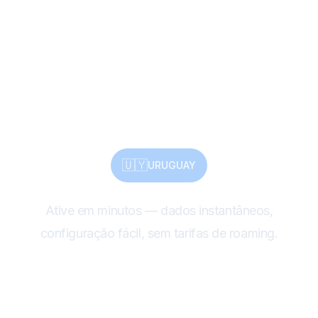
patrimônio, natureza
— compartilhe tudo
com eSIM
🇺🇾
URUGUAY
Ative em minutos — dados instantâneos,
configuração fácil, sem tarifas de roaming.