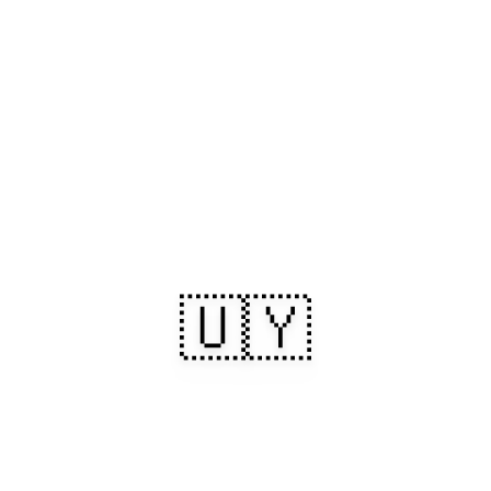
🇺🇾
Uruguai: Litorais
banhados de sol,