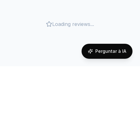
Loading reviews...
Perguntar à IA
Cobertura de rede em
Uruguay
Reliable connectivity powered by local carrier
partnerships