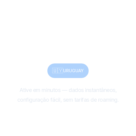
patrimônio, natureza
— compartilhe tudo
com eSIM
🇺🇾
URUGUAY
Ative em minutos — dados instantâneos,
configuração fácil, sem tarifas de roaming.