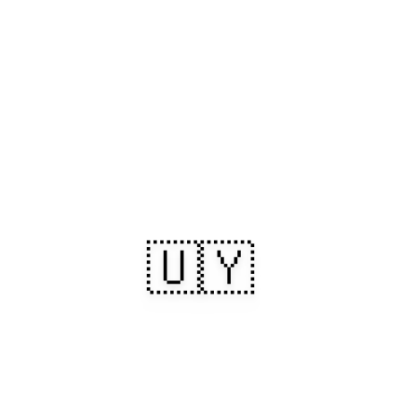
🇺🇾
Uruguai: Litorais
banhados de sol,