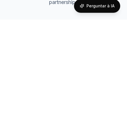
partnerships
Perguntar à IA
Coverage Quality
Overall network coverage assessment
80
%
Good Coverage
Supported Technologies
2G
3G
4G
LTE
Reliable coverage across United States.