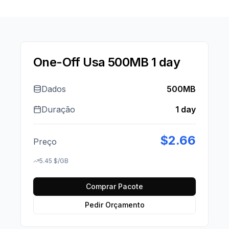
One-Off Usa 500MB 1 day
Dados
500MB
Duração
1 day
$
2.66
Preço
5.45
$
/GB
Comprar Pacote
Pedir Orçamento