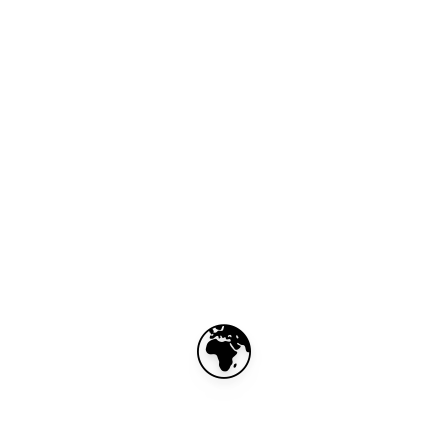
🌍
United States eSIM –