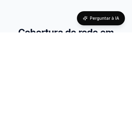
Perguntar à IA
Cobertura de rede em
Switzerland
Reliable connectivity powered by local carrier
partnerships
Coverage Quality
Overall network coverage assessment
95
%
Excellent Coverage