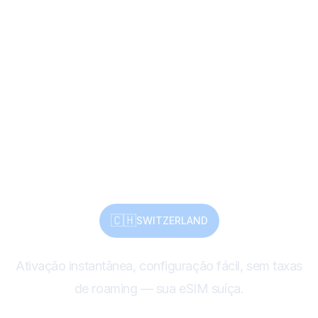
Dos Alpes aos centros
históricos — Suíça,
conectada sem
complicações com
eSIM
🇨🇭
SWITZERLAND
Ativação instantânea, configuração fácil, sem taxas
de roaming — sua eSIM suíça.