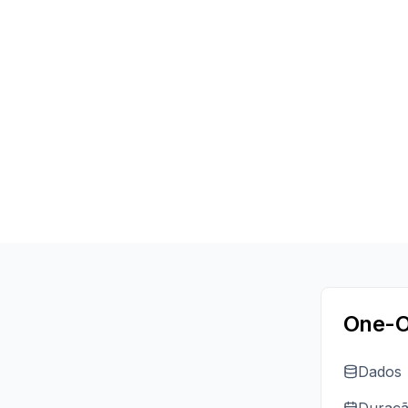
One-O
Dados
Duraç