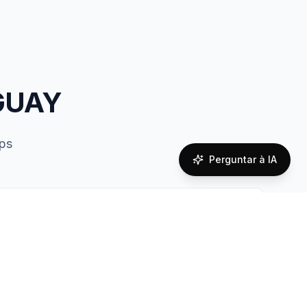
AGUAY
ips
Perguntar à IA
overage
ier information not available