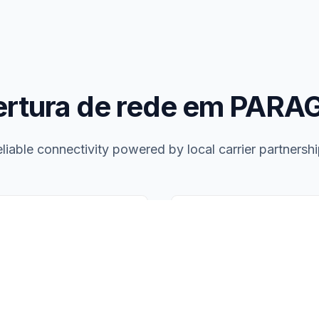
rtura de rede em PAR
liable connectivity powered by local carrier partnersh
Partner Networks
Local carriers providing c
80
%
Carr