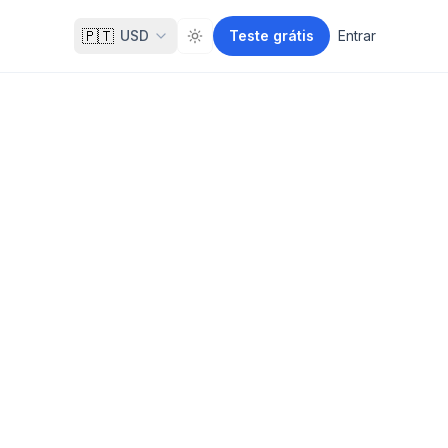
🇵🇹
USD
Teste grátis
Entrar
Toggle theme