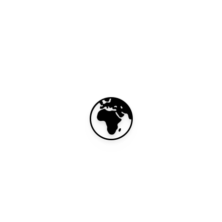
🌍
GUAY eSIM 
for 15 days