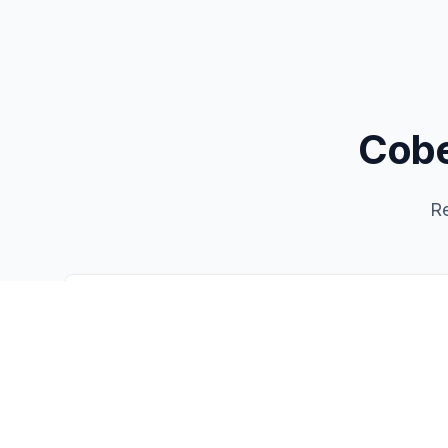
Cobe
Re
Coverage Quality
Overall network coverage assessment
Good Coverage