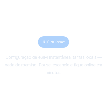
às Auroras Boreais,
conexão perfeita
🇳🇴
NORWAY
Configuração de eSIM instantânea, tarifas locais —
nada de roaming. Pouse, escaneie e fique online em
minutos.