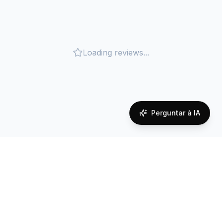
Loading reviews...
Perguntar à IA
Cobertura de rede em
Norway
Reliable connectivity powered by local carrier