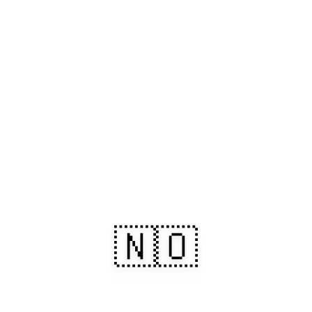
🇳🇴
Noruega: dos fiordes