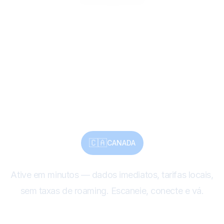
Descubra o Canadá:
beleza selvagem,
cultura rica —
compartilhe via eSIM
🇨🇦
CANADA
Ative em minutos — dados imediatos, tarifas locais,
sem taxas de roaming. Escaneie, conecte e vá.