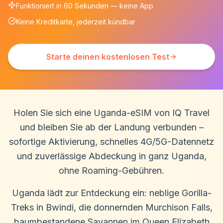
Funktioniert in 60 Sekunden — keine App
Keine Kreditkarte, jederzeit kündbar
Starte deinen kostenlosen Test
Holen Sie sich eine Uganda-eSIM von IQ Travel
und bleiben Sie ab der Landung verbunden –
sofortige Aktivierung, schnelles 4G/5G-Datennetz
und zuverlässige Abdeckung in ganz Uganda,
ohne Roaming-Gebühren.
Uganda lädt zur Entdeckung ein: neblige Gorilla-
Treks in Bwindi, die donnernden Murchison Falls,
baumbestandene Savannen im Queen Elizabeth