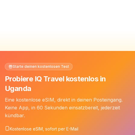
Starte deinen kostenlosen Test
Probiere IQ Travel kostenlos in
Uganda
Eine kostenlose eSIM, direkt in deinen Posteingang.
Keine App, in 60 Sekunden einsatzbereit, jederzeit
kündbar.
Kostenlose eSIM, sofort per E-Mail