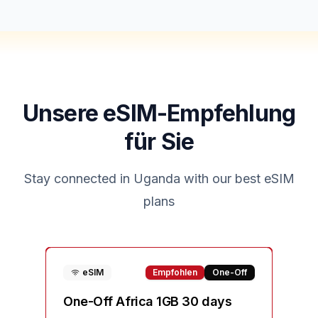
Unsere eSIM-Empfehlung
für Sie
Stay connected in
Uganda
with our best eSIM
plans
eSIM
Empfohlen
One-Off
One-Off Africa 1GB 30 days
On