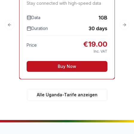
Stay connected with high-speed data
Sta
1GB
Data
Previous slide
Next
30 days
Duration
D
€
19.00
Price
Pri
Inc. VAT
Buy Now
Alle Uganda-Tarife anzeigen