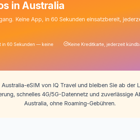
os in Australia
gang. Keine App, in 60 Sekunden einsatzbereit, jederze
rt in 60 Sekunden — keine
Keine Kreditkarte, jederzeit kündb
e Australia-eSIM von IQ Travel und bleiben Sie ab de
vierung, schnelles 4G/5G-Datennetz und zuverlässige 
Australia, ohne Roaming-Gebühren.