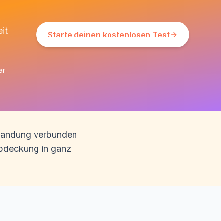
it
Starte deinen kostenlosen Test
ar
r Landung verbunden
Abdeckung in ganz