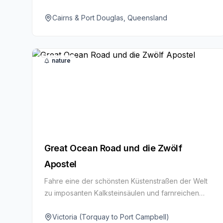
farbenprächtige Korallen, tropische Fische und
kristallklares Wasser.
Cairns & Port Douglas, Queensland
nature
Great Ocean Road und die Zwölf
Apostel
Fahre eine der schönsten Küstenstraßen der Welt
zu imposanten Kalksteinsäulen und farnreichen
Regenwäldern. Erwarte Klippenaussichten,
Surfstrände und Tierbegegnungen.
Victoria (Torquay to Port Campbell)