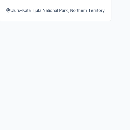
Felskunst und Wüstenwasserlöcher zu entdecken.
Eine kraftvolle Begegnung mit Australiens Rotem
Uluru–Kata Tjuta National Park, Northern Territory
Zentrum.