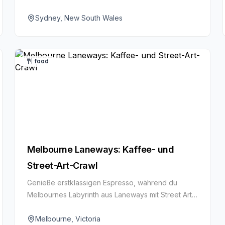
The Rocks – für weitreichende Hafenblicke. Die
perfekte Mischung aus Architektur, Kunst und
Sydney, New South Wales
ikonischer Kulisse.
food
Melbourne Laneways: Kaffee- und
Street-Art-Crawl
Genieße erstklassigen Espresso, während du
Melbournes Labyrinth aus Laneways mit Street Art
und Indie-Boutiquen erkundest. Kreativkultur in der
Tasse.
Melbourne, Victoria