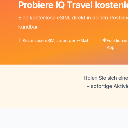
Probiere IQ Travel kostenl
Eine kostenlose eSIM, direkt in deinen Postein
kündbar.
Kostenlose eSIM, sofort per E-Mail
Funktionie
App
Holen Sie sich ein
– sofortige Akti